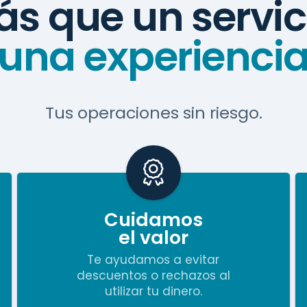
s que un servic
una experienci
Tus operaciones sin riesgo.
Cuidamos
el valor
Te ayudamos a evitar
descuentos o rechazos al
utilizar tu dinero.