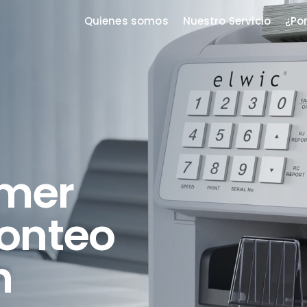
Quienes somos
Nuestro Servicio
¿Po
imer
onteo
n