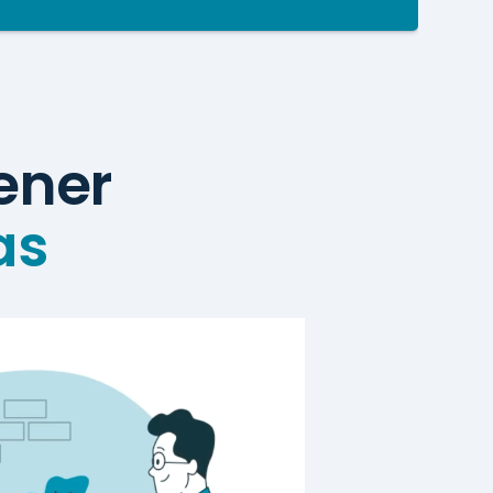
tener
as